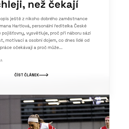
hleji, než čekají
topis ještě z nikoho dobrého zaměstnance
mana Hartlová, personální ředitelka České
 pojišťovny, vysvětluje, proč při náboru sází
t, motivaci a osobní dojem, co dnes lidé od
práce očekávají a proč může...
TA
ČÍST ČLÁNEK