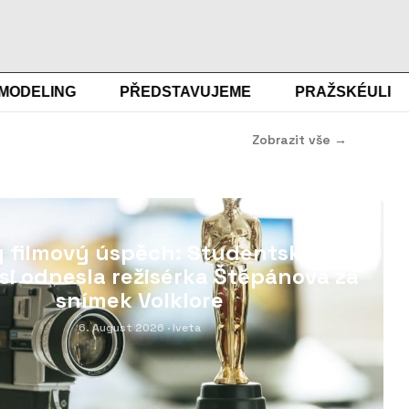
ELING
PŘEDSTAVUJEME
PRAŽSKÉULICE
Zobrazit vše →
02
 filmový úspěch: Studentského
si odnesla režisérka Štěpánová za
snímek Volklore
6. August 2026
· Iveta