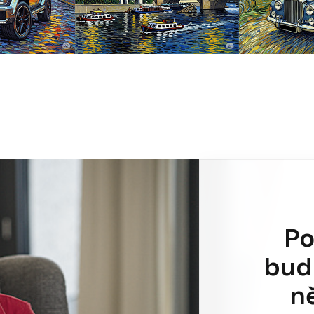
Po
bud
n