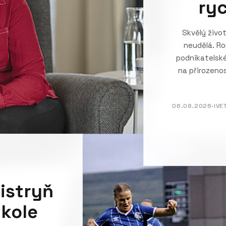
ryc
Skvělý živo
neudělá. Ro
podnikatelské
na přirozenos
06.08.2026
·
IVE
mistryň
dkole