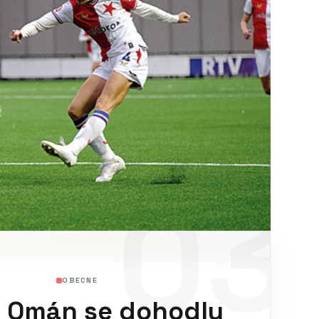
03
OBECNE
a Omán se dohodly