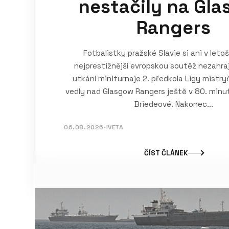
nestačily na Gl
Rangers
Fotbalistky pražské Slavie si ani v leto
nejprestižnější evropskou soutěž nezahraj
utkání miniturnaje 2. předkola Ligy mistr
vedly nad Glasgow Rangers ještě v 80. minut
Briedeové. Nakonec...
06.08.2026
·
IVETA
ČÍST ČLÁNEK