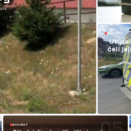
Iveta
NOVINKY
Utýral
čelí je
05
NOVINKY