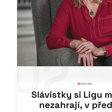
02
OBECNE
Slávistky si Ligu 
nezahrají, v pře