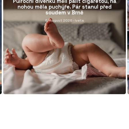
Půlroční dívenku měli pálit cigaretou, na
nohou měla puchýře. Pár stanul před
soudem v Brně
6. August 2026
· Iveta