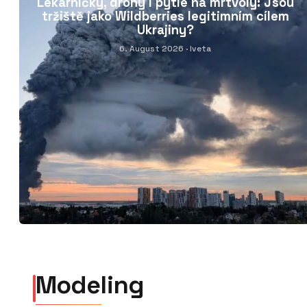
Lékárničky, drony i pytle na mrtvoly: Jsou
tržiště jako Wildberries legitimním cílem
Ukrajiny?
6. August 2026
· Iveta
Modeling