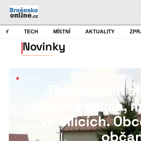
TECH
MÍSTNÍ
AKTUALITY
ZPRAVY
Novinky
NOVINKY
Jihočeskem st
záhadná šelma, mě
ve Vilicích. Obc
obča