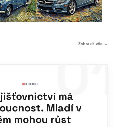
Zobrazit vše →
01
OBECNE
jišťovnictví má
oucnost. Mladí v
ěm mohou růst