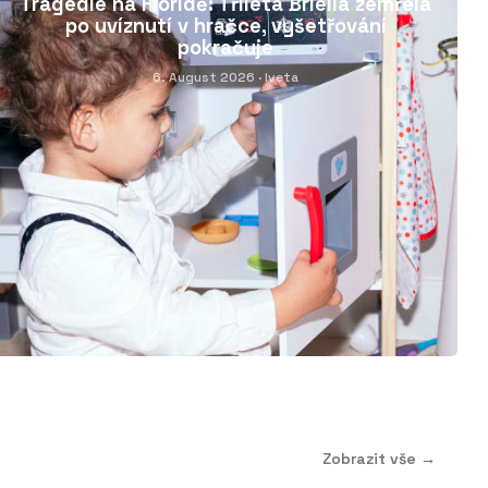
Tragédie na Floridě: Tříletá Briella zemřela
po uvíznutí v hračce, vyšetřování
pokračuje
6. August 2026
· Iveta
Zobrazit vše →