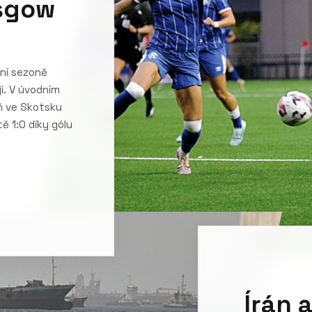
asgow
šní sezoně
í. V úvodním
yň ve Skotsku
ě 1:0 díky gólu
Írán 