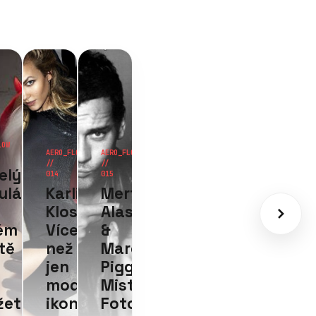
FLOW
rt
as
rcus
gott:
strové
tografie