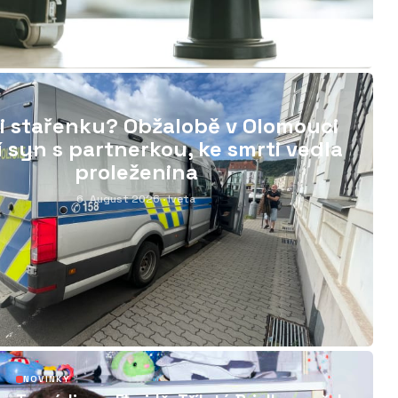
03
i stařenku? Obžalobě v Olomouci
jí syn s partnerkou, ke smrti vedla
proleženina
6. August 2026
· Iveta
06
NOVINKY