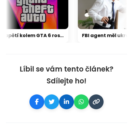
Napětí kolem GTA 6 roste. Srpen může přinést třetí trailer i první gameplay
Líbil se vám tento článek?
Sdílejte ho!