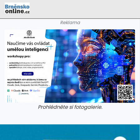
Reklama
Prohlédněte si fotogalerie.
galerie: cviky
galerie: cviky