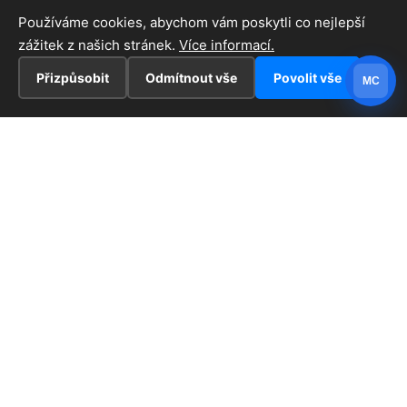
Používáme cookies, abychom vám poskytli co nejlepší
zážitek z našich stránek.
Více informací.
Přizpůsobit
Odmítnout vše
Povolit vše
MC
INFORMACE