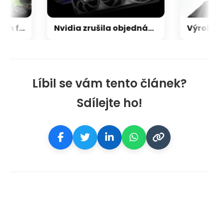
Zen 6 přinese 5 nových funkcí pro vyšší stabilitu výkonu, nejen herního
Nvidia zrušila objednávku GeForce RTX 5090 za $4600, Asus ji prý dodá za $5200
Líbil se vám tento článek?
Sdílejte ho!